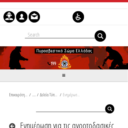
Skip to Content
Επικαιρότητα
/
Δελτία Τύπου
/
Ενημέρωση για τις αγροτοδασικές πυρκαγιές του τελευταίου 24ώρου από Ω/18:00/26-10-2023 έως Ω/18:00/27-10-2023
Ενημέρωση για τις αγροτοδασικές