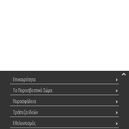
Επικαιρότητα
Το Πυροσβεστικό Σώμα
Πυρασφάλεια
Τράπεζα Ιδεών
Εθελοντισμός