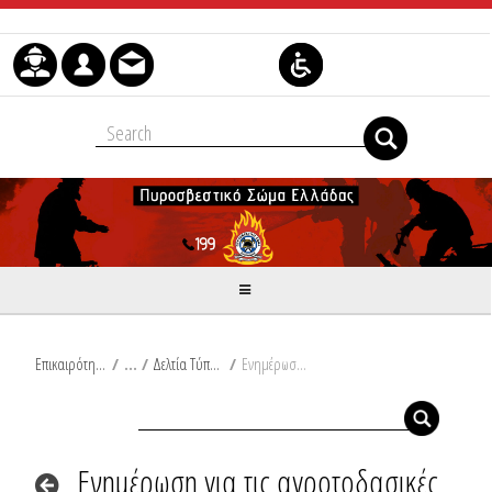
Skip to Content
Επικαιρότητα
/
Δελτία Τύπου
/
Ενημέρωση για τις αγροτοδασικές πυρκαγιές του τελευταίου 24ωρου από Ω/18:00/30-06-2024 έως Ω/18:00/01-07-2024
Ενημέρωση για τις αγροτοδασικές