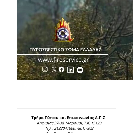
Τμήμα Τύπου και Επικοινωνίας Α.Π.Σ.
Κηφισίας 37-39, Μαρούσι, Τ.Κ. 15123
Τηλ.: 2132047800, -801, -802