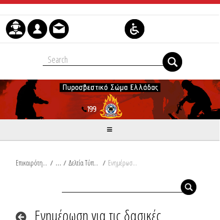
Skip to Content
Επικαιρότητα
/
Δελτία Τύπου
/
Ενημέρωση για τις δασικές πυρκαγιές από Ω/19:00/19-08-2019 έως Ω/19:00/20-08-2019
Ενημέρωση για τις δασικές