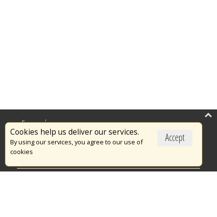
Επικαιρότητα
Cookies help us deliver our services.
Accept
Το Πυροσβεστικό Σώμα
By using our services, you agree to our use of
cookies
Πυρασφάλεια
Τράπεζα Ιδεών
Εθελοντισμός
Ανοιχτά Δεδομένα