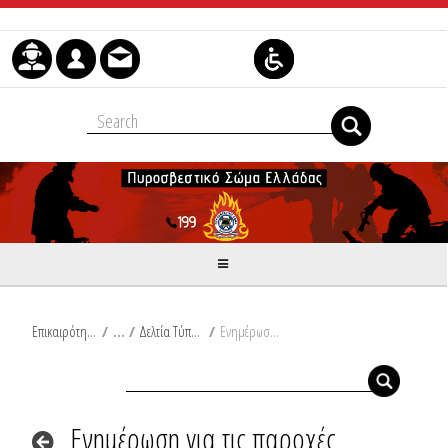
Skip to Content
Επικαιρότητα
/
Δελτία Τύπου
/
Ενημέρωση για τις παροχές βοήθειας λόγω των ακραίων καιρικών φαινομένων
Ενημέρωση για τις παροχές