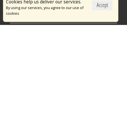
Cookies help us deliver our services.
Accept
Το Πυροσβεστικό Σώμα
By using our services, you agree to our use of
cookies
Πυρασφάλεια
Τράπεζα Ιδεών
Εθελοντισμός
Ανοιχτά Δεδομένα
Διαγωνισμοί
Ευρωπαϊκά & Αναπτυξιακά Προγράμματα