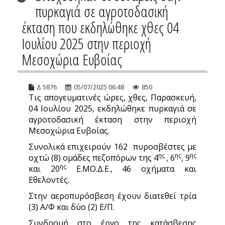
πυρκαγιά σε αγροτοδασική
έκταση που εκδηλώθηκε χθες 04
Ιουλίου 2025 στην περιοχή
Μεσοχώρια Ευβοίας
Δ 5876
05/07/2025 06:48
850
Τις απογευματινές ώρες, χθες, Παρασκευή,
04 Ιουλίου 2025, εκδηλώθηκε πυρκαγιά σε
αγροτοδασική έκταση στην περιοχή
Μεσοχώρια Ευβοίας.
Συνολικά επιχειρούν 162 πυροσβέστες με
ης
ης
ης
οχτώ (8) ομάδες πεζοπόρων της 4
, 6
, 9
ης
και 20
Ε.ΜΟ.Δ.Ε., 46 οχήματα και
Εθελοντές.
Στην αεροπυρόσβεση έχουν διατεθεί τρία
(3) Α/Φ και δύο (2) Ε/Π.
Συνδρομή στο έργο της κατάσβεσης