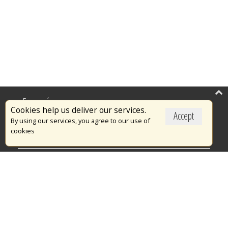
Επικαιρότητα
Cookies help us deliver our services.
Accept
Το Πυροσβεστικό Σώμα
By using our services, you agree to our use of
cookies
Πυρασφάλεια
Τράπεζα Ιδεών
Εθελοντισμός
Ανοιχτά Δεδομένα
Διαγωνισμοί