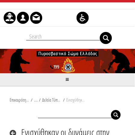
Skip to Content
Επικαιρότητα
/
Δελτία Τύπου
/
Ενισχύθηκαν οι δυνάμεις στην πυρκαγιά σε αγροτοδασική έκταση που εκδηλώθηκε χθες 04 Ιουλίου 2025 στην περιοχή Μεσοχώρια Ευβοίας
Ενισχύθηκαν οι δυνάμεις στην