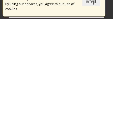
Accept
Το Πυροσβεστικό Σώμα
By using our services, you agree to our use of
cookies
Πυρασφάλεια
Τράπεζα Ιδεών
Εθελοντισμός
Ανοιχτά Δεδομένα
Διαγωνισμοί
Ευρωπαϊκά & Αναπτυξιακά Προγράμματα