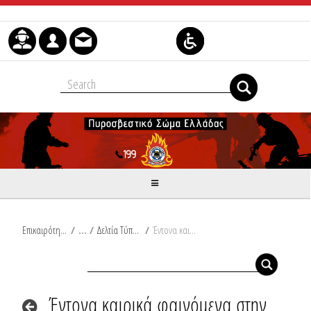
Skip to Content
Επικαιρότητα
/
Δελτία Τύπου
/
Έντονα καιρικά φαινόμενα στην Κεντρική Μακεδονία
Έντονα καιρικά φαινόμενα στην