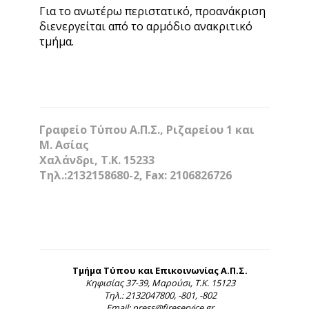
Για το ανωτέρω περιστατικό, προανάκριση
διενεργείται από το αρμόδιο ανακριτικό
τμήμα.
Γραφείο Τύπου Α.Π.Σ., Ριζαρείου 1 και
Μ. Ασίας
Χαλάνδρι, Τ.Κ. 15233
Τηλ.:2132158680-2, Fax: 2106826726
Τμήμα Τύπου και Επικοινωνίας Α.Π.Σ.
Κηφισίας 37-39, Μαρούσι, Τ.Κ. 15123
Τηλ.: 2132047800, -801, -802
Email: press@fireservice.gr