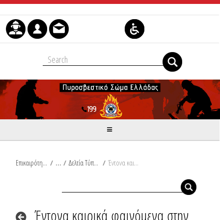
Skip to Content
Επικαιρότητα
/
Δελτία Τύπου
/
Έντονα καιρικά φαινόμενα στην Κεντρική Μακεδονία, πυρκαγιά σε σκάφος στη Σάμο
Έντονα καιρικά φαινόμενα στην