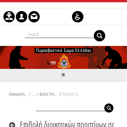
Skip to Content
Επικαιρότητα
/
Δελτία Τύπου
/
Eπιβολή διοικητικών προστίμων σε Ηλεία και Αχαΐα
Eπιβολή διοικητικών προστίμων σε