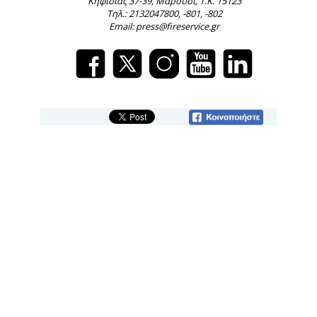
Κηφισίας 37-39, Μαρούσι, Τ.Κ. 15123
Τηλ.: 2132047800, -801, -802
Email: press@fireservice.gr