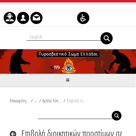
Skip to Content
Επικαιρότητα
/
Δελτία Τύπου
/
Επιβολή διοικητικών προστίμων σε Εύβοια, Κορινθία και Μαγνησία
Επιβολή διοικητικών προστίμων σε