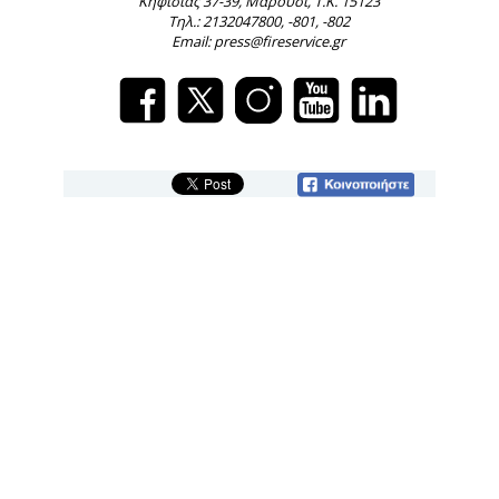
Κηφισίας 37-39, Μαρούσι, Τ.Κ. 15123
Τηλ.: 2132047800, -801, -802
Email: press@fireservice.gr