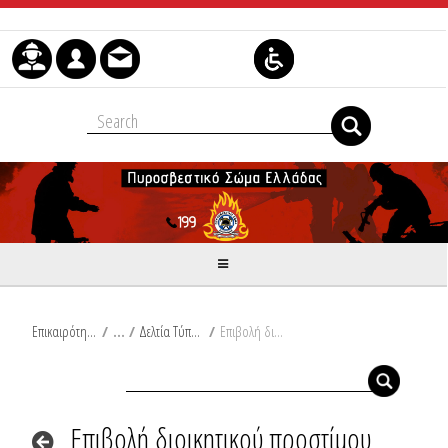
Skip to Content
Επικαιρότητα
/
Δελτία Τύπου
/
Επιβολή διοικητικού προστίμου στη νήσο Χίο
Επιβολή διοικητικού προστίμου