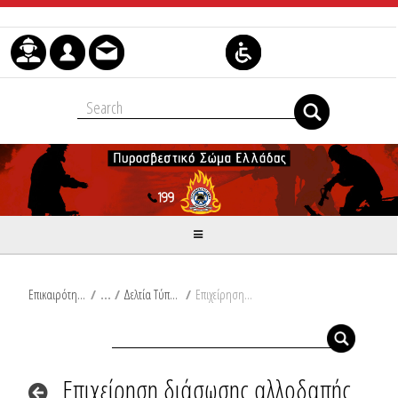
Skip to Content
Επικαιρότητα
/
Δελτία Τύπου
/
Επιχείρηση διάσωσης αλλοδαπής στη Σκόπελο
Επιχείρηση διάσωσης αλλοδαπής