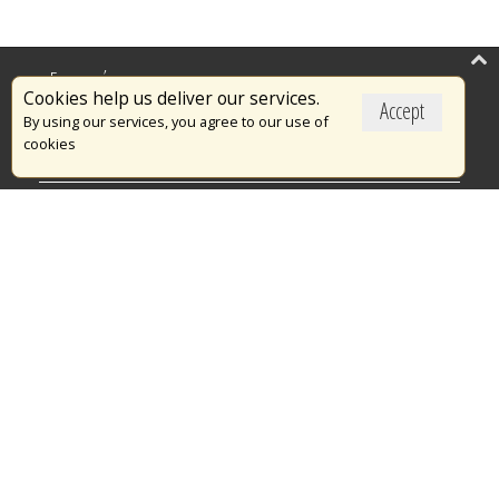
Επικαιρότητα
Cookies help us deliver our services.
Accept
Το Πυροσβεστικό Σώμα
By using our services, you agree to our use of
cookies
Πυρασφάλεια
Τράπεζα Ιδεών
Εθελοντισμός
Ανοιχτά Δεδομένα
Διαγωνισμοί
Ευρωπαϊκά & Αναπτυξιακά Προγράμματα