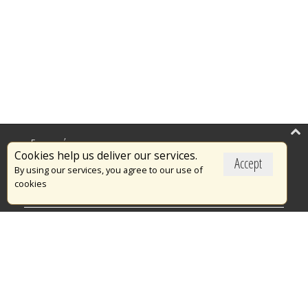
Επικαιρότητα
Cookies help us deliver our services.
Accept
Το Πυροσβεστικό Σώμα
By using our services, you agree to our use of
cookies
Πυρασφάλεια
Τράπεζα Ιδεών
Εθελοντισμός
Ανοιχτά Δεδομένα
Διαγωνισμοί