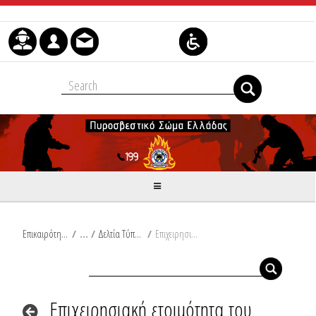
Skip to Content
Επικαιρότητα
/
Δελτία Τύπου
/
Επιχειρησιακή ετοιμότητα του Πυροσβεστικού Σώματος, σύμφωνα με το Έκτακτο Δελτίο Επιδείνωσης Καιρού (ΕΔΕΚ) που εκδόθηκε από την ΕΜΥ
Επιχειρησιακή ετοιμότητα του