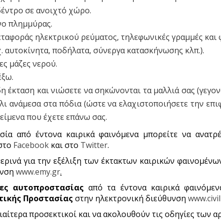
έντρο σε ανοιχτό χώρο.
νο πλημμύρας.
εταφοράς ηλεκτρικού ρεύματος, τηλεφωνικές γραμμές και 
χ. αυτοκίνητα, ποδήλατα, σύνεργα κατασκήνωσης κλπ.).
ες μάζες νερού.
έξω.
η έκταση και νιώσετε να σηκώνονται τα μαλλιά σας (γεγο
άλι ανάμεσα στα πόδια (ώστε να ελαχιστοποιήσετε την επι
κείμενα που έχετε επάνω σας.
σία από έντονα καιρικά φαινόμενα μπορείτε να ανατρ
 στο
Facebook
και στο
Twitter
.
ρινά για την εξέλιξη των έκτακτων καιρικών φαινομένων
υνση
www.emy.gr
.
ίες αυτοπροστασίας
από τα έντονα καιρικά φαινόμεν
ιτικής Προστασίας
στην ηλεκτρονική διεύθυνση
www.civi
ιαίτερα προσεκτικοί και να ακολουθούν τις οδηγίες των 