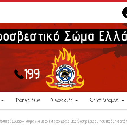
Τράπεζα Ιδεών
Εθελοντισμός
Ανοιχτά Δεδομένα
βεστικού Σώματος, σύμφωνα με το Έκτακτο Δελτίο Επιδείνωσης Καιρού που εκδόθηκε από 