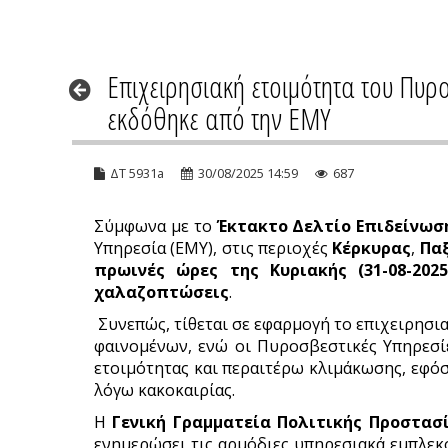
Επιχειρησιακή ετοιμότητα του Πυρ
εκδόθηκε από την ΕΜΥ
ΔΤ 5931a
30/08/2025 14:59
687
Σύμφωνα με το
Έκτακτο Δελτίο Επιδείνωσης
Υπηρεσία (ΕΜΥ), στις περιοχές
Κέρκυρας
,
Πα
πρωινές ώρες της Κυριακής (31-08-202
χαλαζοπτώσεις
.
Συνεπώς, τίθεται σε εφαρμογή το επιχειρησ
φαινομένων, ενώ οι Πυροσβεστικές Υπηρεσί
ετοιμότητας και περαιτέρω κλιμάκωσης, εφό
λόγω κακοκαιρίας.
Η
Γενική Γραμματεία Πολιτικής Προστασί
ενημερώσει τις αρμόδιες υπηρεσιακά εμπλεκό