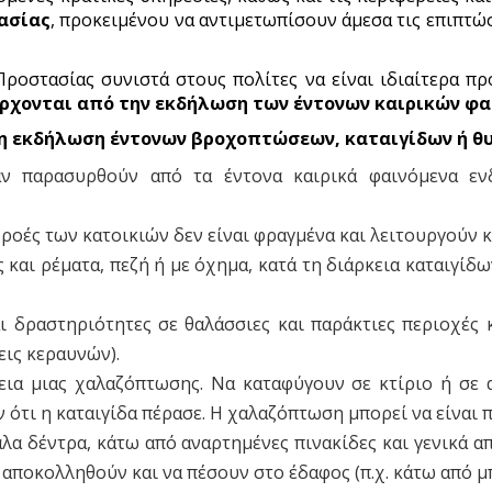
ασίας
, προκειμένου να αντιμετωπίσουν άμεσα τις επιπτ
ροστασίας συνιστά στους πολίτες να είναι ιδιαίτερα πρ
ρχονται από την εκδήλωση των έντονων καιρικών φα
η εκδήλωση έντονων βροχοπτώσεων, καταιγίδων ή 
αν παρασυρθούν από τα έντονα καιρικά φαινόμενα εν
ροές των κατοικιών δεν είναι φραγμένα και λειτουργούν κ
και ρέματα, πεζή ή με όχημα, κατά τη διάρκεια καταιγίδω
ι δραστηριότητες σε θαλάσσιες και παράκτιες περιοχές
ις κεραυνών).
ια μιας χαλαζόπτωσης. Να καταφύγουν σε κτίριο ή σε α
τι η καταιγίδα πέρασε. Η χαλαζόπτωση μπορεί να είναι πο
α δέντρα, κάτω από αναρτημένες πινακίδες και γενικά από
α αποκολληθούν και να πέσουν στο έδαφος (π.χ. κάτω από μ