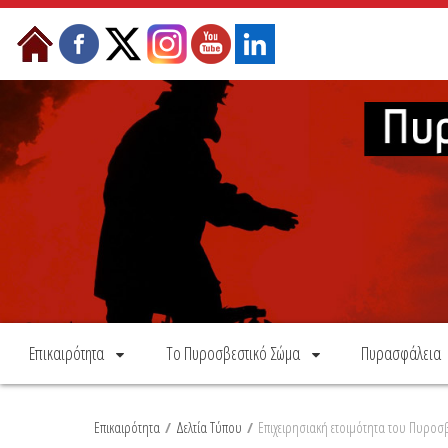
Skip to Content
Επικαιρότητα
Το Πυροσβεστικό Σώμα
Πυρασφάλεια
Επικαιρότητα
/
Δελτία Τύπου
/
Επιχειρησιακή ετοιμότητα του Πυροσ