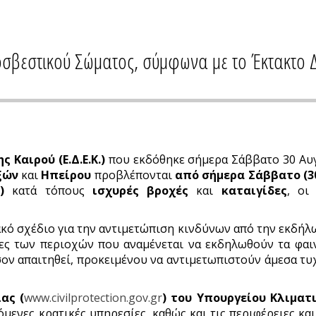
οσβεστικού Σώματος, σύμφωνα με το Έκτακτο 
 Καιρού (Ε.Δ.Ε.Κ.)
που εκδόθηκε σήμερα Σάββατο 30 Αυ
ξών
και
Ηπείρου
προβλέπονται
από σήμερα Σάββατο (30
5)
κατά τόπους
ισχυρές βροχές
και
καταιγίδες
, οι
ιακό σχέδιο για την αντιμετώπιση κινδύνων από την εκδή
ες των περιοχών που αναμένεται να εκδηλωθούν τα φαιν
σον απαιτηθεί, προκειμένου να αντιμετωπιστούν άμεσα τυ
ας (
www.civilprotection.gov.gr
)
του Υπουργείου Κλιματι
μενες κρατικές υπηρεσίες, καθώς και τις περιφέρειες κα