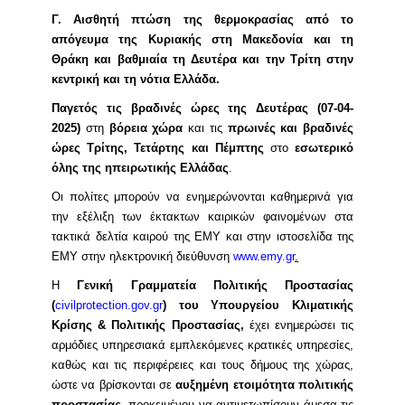
Γ. Αισθητή πτώση της θερμοκρασίας από το
απόγευμα της Κυριακής στη Μακεδονία και τη
Θράκη και βαθμιαία τη Δευτέρα και την Τρίτη στην
κεντρική και τη νότια Ελλάδα.
Παγετός τις βραδινές ώρες της Δευτέρας (07-04-
2025)
στη
βόρεια χώρα
και τις
πρωινές και βραδινές
ώρες Τρίτης, Τετάρτης και Πέμπτης
στο
εσωτερικό
όλης της ηπειρωτικής Ελλάδας
.
Οι πολίτες μπορούν να ενημερώνονται καθημερινά για
την εξέλιξη των έκτακτων καιρικών φαινομένων στα
τακτικά δελτία καιρού της ΕΜΥ και στην ιστοσελίδα της
ΕΜΥ στην ηλεκτρονική διεύθυνση
www.emy.gr
.
Η
Γενική Γραμματεία Πολιτικής Προστασίας
(
civilprotection.gov.gr
)
του Υπουργείου Κλιματικής
Κρίσης & Πολιτικής Προστασίας,
έχει ενημερώσει τις
αρμόδιες υπηρεσιακά εμπλεκόμενες κρατικές υπηρεσίες,
καθώς και τις περιφέρειες και τους δήμους της χώρας,
ώστε να βρίσκονται σε
αυξημένη ετοιμότητα πολιτικής
προστασίας
, προκειμένου να αντιμετωπίσουν άμεσα τις