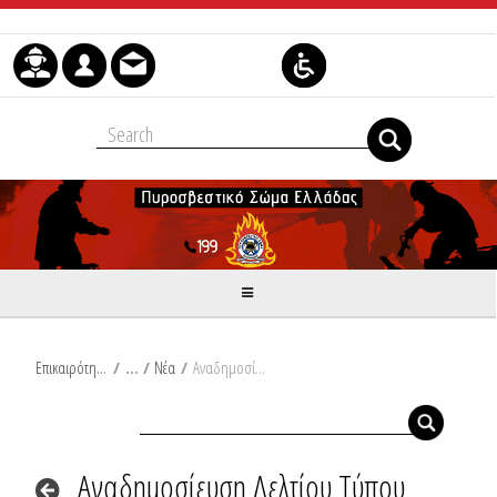
Skip to Content
Επικαιρότητα
/
Νέα
/
Αναδημοσίευση Δελτίου Τύπου Υπουργείου Κλιματικής Κρίσης και Πολιτικής Προστασίας: Επιδείνωση του καιρού προβλέπεται από το απόγευμα της Κυριακής με κατά τόπους ισχυρές βροχές και καταιγίδες, αισθητή πτώση της θερμοκρασίας και πρόσκαιρα πυκνές χιονοπτώσεις στα ορεινά, καθώς και στα κεντρικά και βόρεια ημιορεινά
Αναδημοσίευση Δελτίου Τύπου