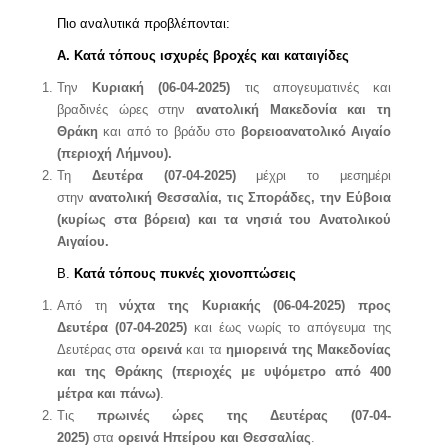
Πιο αναλυτικά προβλέπονται:
Α. Κατά τόπους ισχυρές βροχές και καταιγίδες
Την
Κυριακή (06-04-2025)
τις απογευματινές και
βραδινές ώρες στην
ανατολική Μακεδονία και τη
Θράκη
και από το βράδυ στο
βορειοανατολικό Αιγαίο
(περιοχή Λήμνου).
Τη
Δευτέρα (07-04-2025)
μέχρι το μεσημέρι
στην
ανατολική Θεσσαλία, τις Σποράδες, την Εύβοια
(κυρίως στα βόρεια) και τα νησιά του Ανατολικού
Αιγαίου.
Β.
Κατά τόπους πυκνές χιονοπτώσεις
Από τη
νύχτα της Κυριακής (06-04-2025) προς
Δευτέρα (07-04-2025)
και έως νωρίς το απόγευμα της
Δευτέρας στα
ορεινά
και τα
ημιορεινά της Μακεδονίας
και της Θράκης (περιοχές με υψόμετρο από 400
μέτρα και πάνω)
.
Τις
πρωινές ώρες της Δευτέρας (07-04-
2025)
στα
ορεινά Ηπείρου και Θεσσαλίας
.