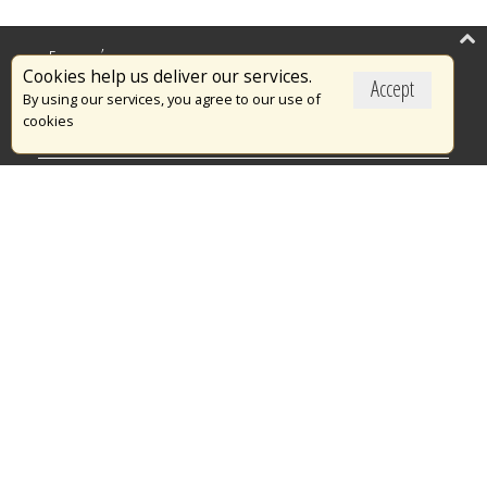
Επικαιρότητα
Cookies help us deliver our services.
Accept
Το Πυροσβεστικό Σώμα
By using our services, you agree to our use of
cookies
Πυρασφάλεια
Τράπεζα Ιδεών
Εθελοντισμός
Ανοιχτά Δεδομένα
Διαγωνισμοί
Ευρωπαϊκά & Αναπτυξιακά Προγράμματα