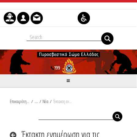
Skip to Content
Επικαιρότητα
/
Νέα
/
Έκτακτη ενημέρωση για τις δασικές πυρκαγιές από τον Εκπρόσωπο Τύπου του Πυροσβεστικού Σώματος Πύραρχο Βασίλειο Βαθρακογιάννη
Έκτακτη ενημέρωση για τις