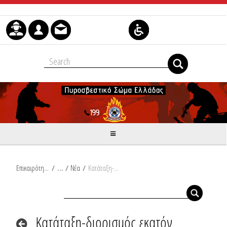
Skip to Content
Επικαιρότητα
/
Νέα
/
Κατάταξη-διορισμός εκατόν ογδόντα έξι (186) επιλαχόντων του διαγωνισμού για την πρόσληψη εξακοσίων πενήντα (650) Πυροσβεστών Δασικών Επιχειρήσεων (Π.Δ.Ε.) επταετούς θητείας στο Πυροσβεστικό Σώμα για το έτος 2024
Κατάταξη-διορισμός εκατόν