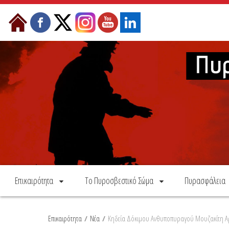
Skip to Content
Επικαιρότητα
Το Πυροσβεστικό Σώμα
Πυρασφάλεια
Επικαιρότητα
/
Νέα
/
Κηδεία Δόκιμου Ανθυποπυραγού Μουζακίτη Αρ