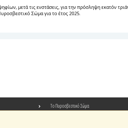
φίων, μετά τις ενστάσεις, για την πρόσληψη εκατόν τρι
Πυροσβεστικό Σώμα για το έτος 2025.
Το Πυροσβεστικό Σώμα
Τράπεζα Ιδεών
Ανοιχτά Δεδομένα