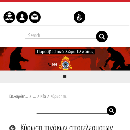
Skip to Content
Επικαιρότητα
/
Νέα
/
Κύρωση πινάκων αποτελεσμάτων του διαγωνισμού εισαγωγής πτυχιούχων ΑΕΙ και ΤΕΙ στη σχολή Ανθυποπυραγών της Πυροσβεστικής Ακαδημίας
Κύρωση πινάκων αποτελεσμάτων