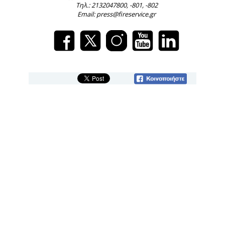
Τηλ.: 2132047800, -801, -802
Email: press@fireservice.gr