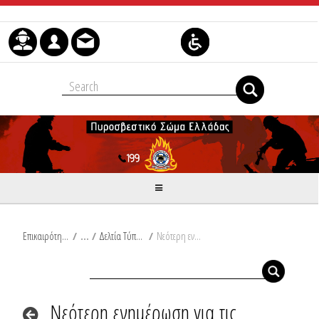
Skip to Content
Επικαιρότητα
/
Δελτία Τύπου
/
Νεότερη ενημέρωση για τις ενέργειες του Πυροσβεστικού Σώματος κατά την εκδήλωση ισχυρών βροχοπτώσεων σε περιοχές της χώρας από την Τρίτη, 05-09-2023 και Ω/ 07:00, έως σήμερα Κυριακή, 10-09-2023 και Ω/20:00
Νεότερη ενημέρωση για τις