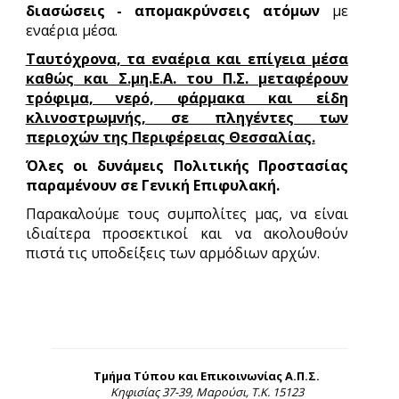
διασώσεις - απομακρύνσεις ατόμων
με
εναέρια μέσα.
Ταυτόχρονα, τα εναέρια και επίγεια μέσα
καθώς και Σ.μη.Ε.Α. του Π.Σ. μεταφέρουν
τρόφιμα, νερό, φάρμακα και είδη
κλινοστρωμνής, σε πληγέντες των
περιοχών της Περιφέρειας Θεσσαλίας.
Όλες οι δυνάμεις Πολιτικής Προστασίας
παραμένουν σε Γενική Επιφυλακή.
Παρακαλούμε τους συμπολίτες μας, να είναι
ιδιαίτερα προσεκτικοί και να ακολουθούν
πιστά τις υποδείξεις των αρμόδιων αρχών.
Τμήμα Τύπου και Επικοινωνίας Α.Π.Σ.
Κηφισίας 37-39, Μαρούσι, Τ.Κ. 15123