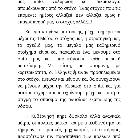
μας, κάθε χαλάρωση και δικαιολογία
απομάκρυνσης από το στόχο. Ένας στόχος που τις
επόμενες ημέρες αλλάζει! Δεν αλλάζει όμως η
επαγρύπνησή μας, ο στόχος αλλάζει!
Και για να γίνω πιο σαφής, μέχρι σήμερα και
μέχρι τις 4 Μαΐου ο στόχος μας, η στρατηγική μας,
το σχέδιό μας, το μεγάλο μας καθημερινό
στοίχημα είναι και παραμένει ένα: μένουμε στο
σπίτι μας και αποφεύγουμε κάθε περιττή
μετακίνηση. Με πίστη, με υπομονή, με
καρτερικότητα, οι Έλληνες έμειναν προσηλωμένοι
στο στόχο, έμειναν και μένουν και θα συνεχίσουν
να μένουν μέχρι την Κυριακή στο σπίτι και για
αυτό πετύχαμε και πετυχαίνουμε μέχρι και αυτή τη
στιγμή το σπάσιμο της αλυσίδας εξάπλωσης της
νόσου.
Η Κυβέρνηση πήρε δύσκολα αλλά αναγκαία
μέτρα, οι πολίτες μαζικά και με υπευθυνότητα τα
τήρησαν, ο κρατικός μηχανισμός τα επιτήρησε,
προστάτευσε την προσπάθεια των πολλών από