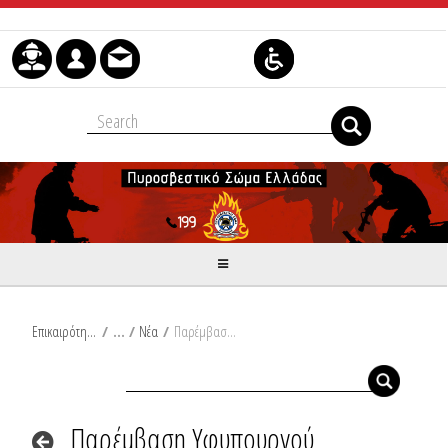
Skip to Content
Επικαιρότητα
/
Νέα
/
Παρέμβαση Υφυπουργού Πολιτικής Προστασίας & Διαχείρισης Κρίσεων Νίκου Χαρδαλιά στην παρουσίαση για την σταδιακή άρση των περιοριστικών μέτρων
Παρέμβαση Υφυπουργού