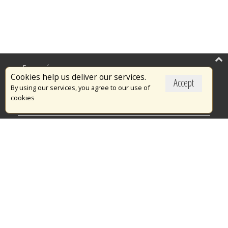
Επικαιρότητα
Cookies help us deliver our services.
Accept
Το Πυροσβεστικό Σώμα
By using our services, you agree to our use of
cookies
Πυρασφάλεια
Τράπεζα Ιδεών
Εθελοντισμός
Ανοιχτά Δεδομένα
Διαγωνισμοί
Ευρωπαϊκά & Αναπτυξιακά Προγράμματα