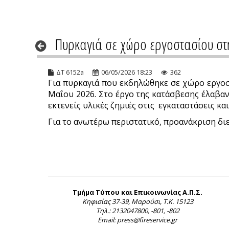
Πυρκαγιά σε χώρο εργοστασίου στ
ΔΤ 6152a
06/05/2026 18:23
362
Για πυρκαγιά που εκδηλώθηκε σε χώρο εργοσ
Μαΐου 2026. Στο έργο της κατάσβεσης έλαβα
εκτενείς υλικές ζημιές στις εγκαταστάσεις κα
Για το ανωτέρω περιστατικό, προανάκριση διε
Τμήμα Τύπου και Επικοινωνίας Α.Π.Σ.
Κηφισίας 37-39, Μαρούσι, Τ.Κ. 15123
Τηλ.: 2132047800, -801, -802
Email: press@fireservice.gr