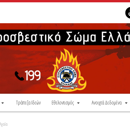
Τράπεζα Ιδεών
Εθελοντισμός
Ανοιχτά Δεδομένα
Αχαΐα