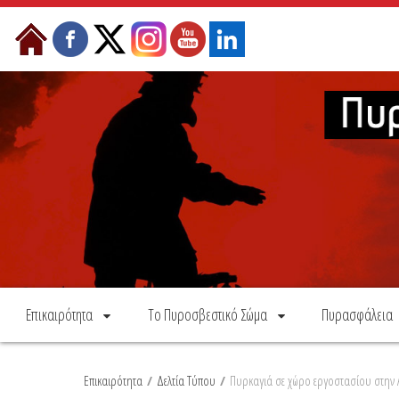
Skip to Content
Επικαιρότητα
Το Πυροσβεστικό Σώμα
Πυρασφάλεια
Επικαιρότητα
/
Δελτία Τύπου
/
Πυρκαγιά σε χώρο εργοστασίου στην 