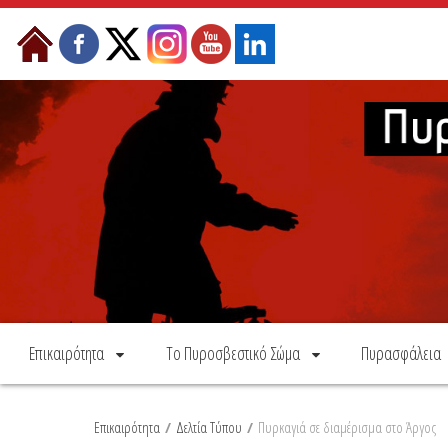
Skip to Content
Επικαιρότητα
Το Πυροσβεστικό Σώμα
Πυρασφάλεια
Επικαιρότητα
/
Δελτία Τύπου
/
Πυρκαγιά σε διαμέρισμα στο Άργος