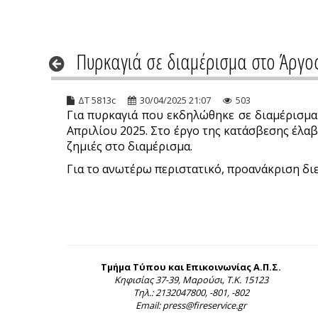
Πυρκαγιά σε διαμέρισμα στο Άργο
ΔΤ 5813c
30/04/2025 21:07
503
Για πυρκαγιά που εκδηλώθηκε σε διαμέρισμα
Απριλίου 2025. Στο έργο της κατάσβεσης έλα
ζημιές στο διαμέρισμα.
Για το ανωτέρω περιστατικό, προανάκριση διε
Τμήμα Τύπου και Επικοινωνίας Α.Π.Σ.
Κηφισίας 37-39, Μαρούσι, Τ.Κ. 15123
Τηλ.: 2132047800, -801, -802
Email: press@fireservice.gr