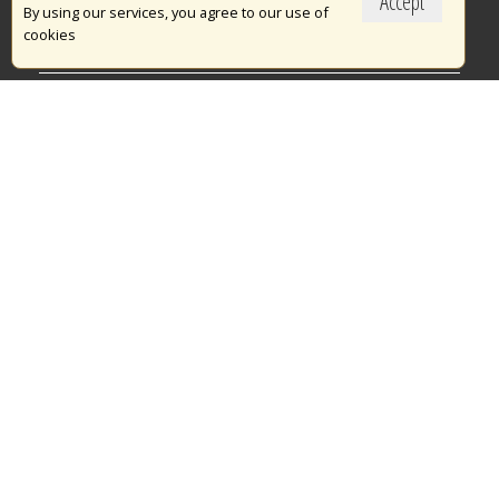
Accept
Το Πυροσβεστικό Σώμα
By using our services, you agree to our use of
cookies
Πυρασφάλεια
Τράπεζα Ιδεών
Εθελοντισμός
Ανοιχτά Δεδομένα
Διαγωνισμοί
Ευρωπαϊκά & Αναπτυξιακά Προγράμματα