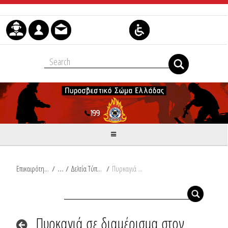
Skip to Content
Επικαιρότητα
/
Δελτία Τύπου
/
Πυρκαγιά σε διαμέρισμα στον δήμο Αγίων Αναργύρων - Καματερού
Πυρκαγιά σε διαμέρισμα στον