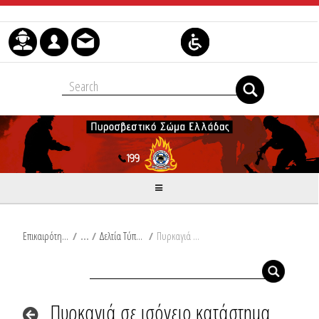
Skip to Content
Επικαιρότητα
/
Δελτία Τύπου
/
Πυρκαγιά σε ισόγειο κατάστημα στον Γέρακα Αττικής
Πυρκαγιά σε ισόγειο κατάστημα