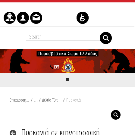
Skip to Content
Επικαιρότητα
/
Δελτία Τύπου
/
Πυρκαγιά σε κτηνοτροφική εγκατάσταση στην Ημαθία
Πυρκαγιά σε κτηνοτροφική