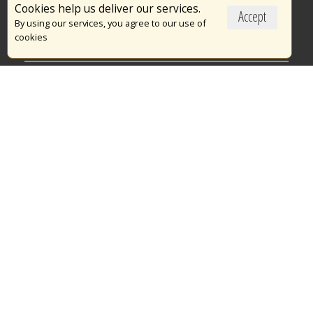
Cookies help us deliver our services.
Accept
Το Πυροσβεστικό Σώμα
By using our services, you agree to our use of
cookies
Πυρασφάλεια
Τράπεζα Ιδεών
Εθελοντισμός
Ανοιχτά Δεδομένα
Διαγωνισμοί
Ευρωπαϊκά & Αναπτυξιακά Προγράμματα