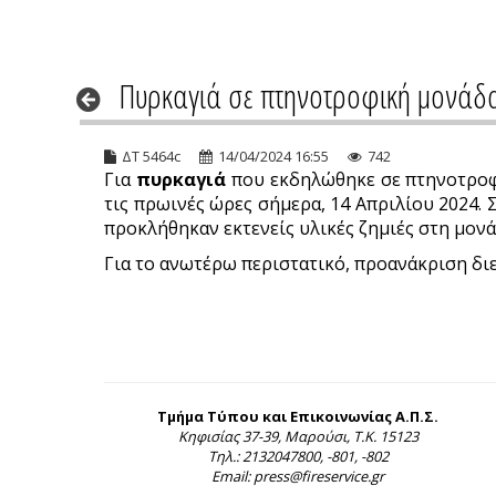
Πυρκαγιά σε πτηνοτροφική μονάδα
ΔΤ 5464c
14/04/2024 16:55
742
Για
πυρκαγιά
που εκδηλώθηκε σε πτηνοτροφ
τις πρωινές ώρες σήμερα, 14 Απριλίου 2024. 
προκλήθηκαν εκτενείς υλικές ζημιές στη μονά
Για το ανωτέρω περιστατικό, προανάκριση διε
Τμήμα Τύπου και Επικοινωνίας Α.Π.Σ.
Κηφισίας 37-39, Μαρούσι, Τ.Κ. 15123
Τηλ.: 2132047800, -801, -802
Email: press@fireservice.gr