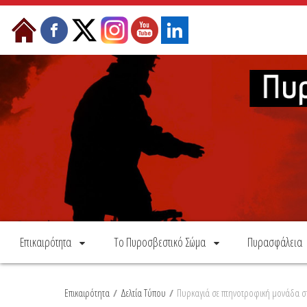
Skip to Content
Επικαιρότητα
Το Πυροσβεστικό Σώμα
Πυρασφάλεια
Επικαιρότητα
/
Δελτία Τύπου
/
Πυρκαγιά σε πτηνοτροφική μονάδα στ