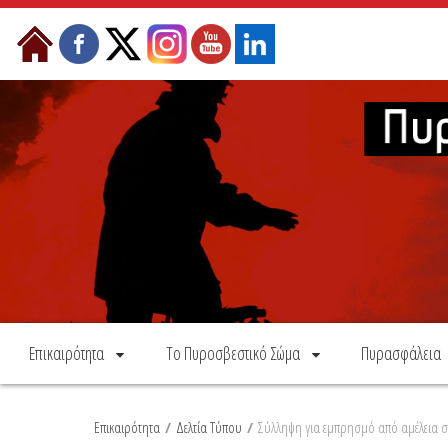
Skip to Content
Επικαιρότητα
Το Πυροσβεστικό Σώμα
Πυρασφάλεια
Επικαιρότητα
/
Δελτία Τύπου
/
Σύλληψη για εμπρησμό από αμέλεια 