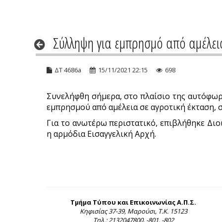
Σύλληψη για εμπρησμό από αμέλε
ΔΤ 4686a
15/11/2021 22:15
698
Συνελήφθη σήμερα, στο πλαίσιο της αυτόφωρη
εμπρησμού από αμέλεια σε αγροτική έκταση, 
Για το ανωτέρω περιστατικό, επιβλήθηκε Διο
η αρμόδια Εισαγγελική Αρχή.
Τμήμα Τύπου και Επικοινωνίας Α.Π.Σ.
Κηφισίας 37-39, Μαρούσι, Τ.Κ. 15123
Τηλ.: 2132047800, -801, -802