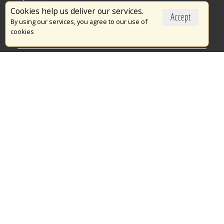
Επικαιρότητα
Cookies help us deliver our services.
Accept
Το Πυροσβεστικό Σώμα
By using our services, you agree to our use of
cookies
Πυρασφάλεια
Τράπεζα Ιδεών
Εθελοντισμός
Ανοιχτά Δεδομένα
Διαγωνισμοί
Ευρωπαϊκά & Αναπτυξιακά Προγράμματα