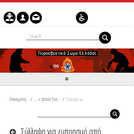
Skip to Content
Επικαιρότητα
/
Δελτία Τύπου
/
Σύλληψη για εμπρησμό από πρόθεση και κατ’ εξακολούθηση σε οχήματα και κάδους απορριμμάτων στην Αθήνα
Σύλληψη για εμπρησμό από