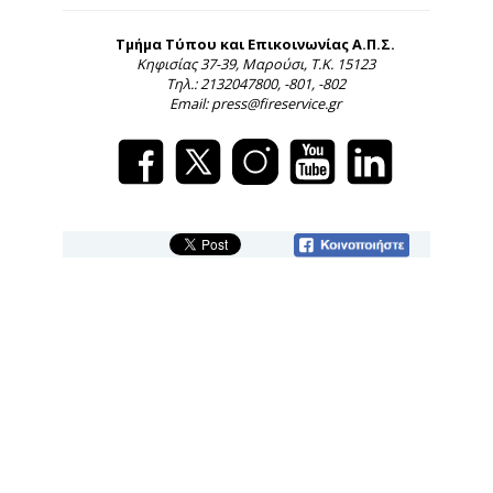
Τμήμα Τύπου και Επικοινωνίας Α.Π.Σ.
Κηφισίας 37-39, Μαρούσι, Τ.Κ. 15123
Τηλ.: 2132047800, -801, -802
Email: press@fireservice.gr