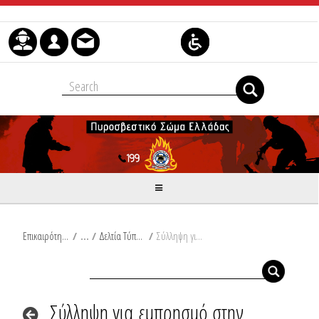
Skip to Content
Επικαιρότητα
/
Δελτία Τύπου
/
Σύλληψη για εμπρησμό στην Κόρινθο
Σύλληψη για εμπρησμό στην