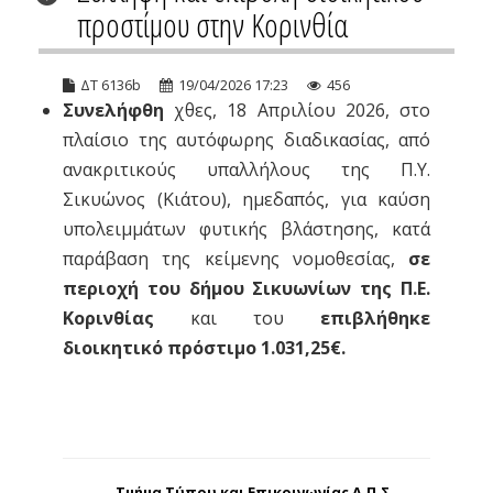
προστίμου στην Κορινθία
ΔΤ 6136b
19/04/2026 17:23
456
Συνελήφθη
χθες, 18 Απριλίου 2026, στο
πλαίσιο της αυτόφωρης διαδικασίας, από
ανακριτικούς υπαλλήλους της Π.Υ.
Σικυώνος (Κιάτου), ημεδαπός, για καύση
υπολειμμάτων φυτικής βλάστησης, κατά
παράβαση της κείμενης νομοθεσίας,
σε
περιοχή του δήμου Σικυωνίων της Π.Ε.
Κορινθίας
και του
επιβλήθηκε
διοικητικό πρόστιμο 1.031,25€.
Τμήμα Τύπου και Επικοινωνίας Α.Π.Σ.