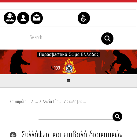
Skip to Content
Επικαιρότητα
/
Δελτία Τύπου
/
Συλλήψεις και επιβολή διοικητικών προστίμων σε Κύθηρα, Πρέβεζα, Κορινθία, Ρόδο, Κρήτη, Αχαΐα και Λέσβο
Συλλήψεις και επιβολή διοικητικών