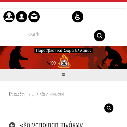
Skip to Content
Επικαιρότητα
/
Νέα
/
«Κοινοποίηση πινάκων υποψηφίων πτυχιούχων Τριτοβάθμιας Εκπαίδευσης για πυροσβεστικό προσωπικό Ειδικών Καθηκόντων (μετά τα δικαιολογητικά)»
«Κοινοποίηση πινάκων