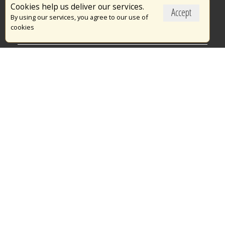
Cookies help us deliver our services.
Accept
Το Πυροσβεστικό Σώμα
By using our services, you agree to our use of
cookies
Πυρασφάλεια
Τράπεζα Ιδεών
Εθελοντισμός
Ανοιχτά Δεδομένα
Διαγωνισμοί
Ευρωπαϊκά & Αναπτυξιακά Προγράμματα