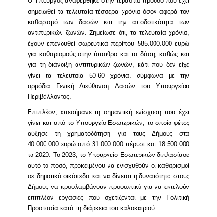
Ο Υπουργός αναφέρθηκε στην τεράστια πρόοδο που έχει
σημειωθεί τα τελευταία τέσσερα χρόνια όσον αφορά τον
καθαρισμό των δασών και την αποδοτικότητα των
αντιπυρικών ζωνών. Σημείωσε ότι, τα τελευταία χρόνια,
έχουν επενδυθεί σωρευτικά περίπου 585.000.000 ευρώ
για καθαρισμούς στην ύπαιθρο και τα δάση, καθώς και
για τη διάνοιξη αντιπυρικών ζωνών, κάτι που δεν είχε
γίνει τα τελευταία 50-60 χρόνια, σύμφωνα με την
αρμόδια Γενική Διεύθυνση Δασών του Υπουργείου
Περιβάλλοντος.
Επιπλέον, επεσήμανε τη σημαντική ενίσχυση που έχει
γίνει και από το Υπουργείο Εσωτερικών, το οποίο φέτος
αύξησε τη χρηματοδότηση για τους Δήμους στα
40.000.000 ευρώ από 31.000.000 πέρυσι και 18.500.000
το 2020. Το 2023, το Υπουργείο Εσωτερικών διπλασίασε
αυτό το ποσό, προκειμένου να ενισχυθούν οι καθαρισμοί
σε δημοτικά οικόπεδα και να δίνεται η δυνατότητα στους
Δήμους να προσλαμβάνουν προσωπικό για να εκτελούν
επιπλέον εργασίες που σχετίζονται με την Πολιτική
Προστασία κατά τη διάρκεια του καλοκαιριού.