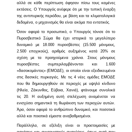
αλλά σε κάθε περίπτωση άφησαν πίσω τους καμένες
εκτάσεις. Ο Υπουργός ανέφερε ότι με την τυπική έναρξη
της αντιπυρικής περιόδου, με βάση και τα κλιματολογικά
δεδομένα, ο μηχανισμός θα είναι ακόμα πιο εντατικός.
Όσον αφορά το προσωπικό, ο Υπουργός τόνισε ότι το
Πυροσβεστικό Σώμα θα έχει ιστορικά το μεγαλύτερο
δυναμικό με 18.000 πυροσβέστες (15.500 μόνιμους,
2.500 εποχικούς), αριθμός αυξημένος κατά 20% σε
σχέση με τα προηγούμενα χρόνια. Στους μόνιμους
πυροσβέστες συμπεριλαμβάνονται και 1.600
«δασοκομάντος» (ΕΜΟΔΕ), οι οποίοι είναι εξειδικευμένοι
στις δασικές πυρκαγιές. Με τις 4 νέες ομάδες ΕΜΟΔΕ
που θα δημιουργηθούν σε περιοχές με υψηλό κίνδυνο
(Ηλεία, Ζάκυνθος, Εύβοια, Χανιά), φτάνουμε συνολικά
τις 20. Η αυξημένη αυτή στελέχωση αναμένεται να
ενισχύσει σημαντικά τη θωράκιση των περιοχών αυτών.
Άρα, όσον αφορά το ανθρώπινο δυναμικό, και ποσοτικά
αλλά και ποιοτικά είμαστε αναβαθμισμένοι.
Παράλληλα, σε εξέλιξη είναι οι προετοιμασίες με
ασκήσεις και συντονιστικές συσκέψεις, όπως αυτή που