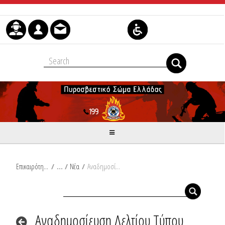
Skip to Content
Επικαιρότητα
/
Νέα
/
Αναδημοσίευση Δελτίου Τύπου Υπουργείου Κλιματικής Κρίσης και Πολιτικής Προστασίας: Γιάννης Κεφαλογιάννης: «Συνεχής προσοχή και ετοιμότητα όλο το έτος»
Αναδημοσίευση Δελτίου Τύπου