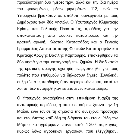
προειδοποίηση δύο ημέρες πριν, αλλά και την ίδια ημέρα
του φαινομένου, μέσω μηνυμάτων 112, ενώ το
Υπουργείο βρισκόταν σε απόλυτη συνεργασία με τους
Δημάρχους των δύο νησιών. Ο Υφυπουργός Κλιματικής
Κρίσης και Πολιτικής Προστασίας, αρμόδιος για την
αποκατάσταση από φυσικές καταστροφές και την
κρατική αρωγή, Κώστας Κατσαφάδος και ο Γενικός
Γραμματέας Αποκατάστασης Φυσικών Καταστροφών και
Κρατικής Αρωγής Βασίλης Καμπούρης, επισκέφθηκαν τα
δύο νησιά για την καταγραφή των ζημιών. Η διαδικασία
της κρατικής αρωγής έχει ήδη ενεργοποιηθεί για τους
πολίτες που επιθυμούν να δηλώσουν ζημιές. Συνολικά,
οι ζημιές στις υποδομές ήταν περιορισμένες και, κατά τα
λοιπά, δεν αναφέρθηκαν εκτεταμένες καταστροφές.
Ο Υπουργός αναφέρθηκε στην επικείμενη έναρξη της
αντιπυρικής περιόδου, η οποία επισήμως ξεκινά την 1η
Μαΐου, ενώ τόνισε τη σημασία της συνεχούς προσοχής
και ετοιμότητας καθ’ όλη τη διάρκεια του έτους. Ήδη τον
Μάρτιο καταγράφηκαν πάνω από 1.300 πυρκαγιές,
κυρίως λόγω αγροτικών εργασιών, που ελέγχθηκαν,