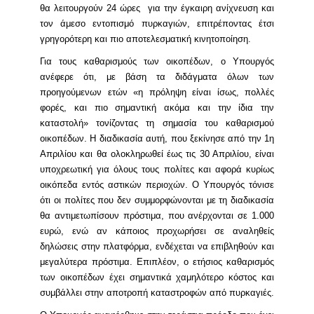
θα λειτουργούν 24 ώρες για την έγκαιρη ανίχνευση και
τον άμεσο εντοπισμό πυρκαγιών, επιτρέποντας έτσι
γρηγορότερη και πιο αποτελεσματική κινητοποίηση.
Για τους καθαρισμούς των οικοπέδων, ο Υπουργός
ανέφερε ότι, με βάση τα διδάγματα όλων των
προηγούμενων ετών «η πρόληψη είναι ίσως, πολλές
φορές, και πιο σημαντική ακόμα και την ίδια την
καταστολή» τονίζοντας τη σημασία του καθαρισμού
οικοπέδων. Η διαδικασία αυτή, που ξεκίνησε από την 1η
Απριλίου και θα ολοκληρωθεί έως τις 30 Απριλίου, είναι
υποχρεωτική για όλους τους πολίτες και αφορά κυρίως
οικόπεδα εντός αστικών περιοχών. Ο Υπουργός τόνισε
ότι οι πολίτες που δεν συμμορφώνονται με τη διαδικασία
θα αντιμετωπίσουν πρόστιμα, που ανέρχονται σε 1.000
ευρώ, ενώ αν κάποιος προχωρήσει σε αναληθείς
δηλώσεις στην πλατφόρμα, ενδέχεται να επιβληθούν και
μεγαλύτερα πρόστιμα. Επιπλέον, ο ετήσιος καθαρισμός
των οικοπέδων έχει σημαντικά χαμηλότερο κόστος και
συμβάλλει στην αποτροπή καταστροφών από πυρκαγιές.