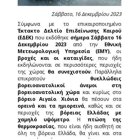
Σάββατο, 16 Δεκεμβρίου 2023
Σύμφωνα με το επικαιροποιημένο
Έκτακτο Δελτίο Επιδείνωσης Καιρού
(ΕΔΕΚ)
που εκδόθηκε
σήμερα
Σάββατο 16
Δεκεμβρίου 2023
από την
Εθνική
Μετεωρολογική Υπηρεσία (ΕΜΥ
)
, οι
βροχές και οι καταιγίδες
, που ήδη
εκδηλώνονται σε περισσότερες περιοχές
της χώρας
θα συνεχιστούν
. Παράλληλα
επικρατούν
θυελλώδεις
βορειοανατολικοί άνεμοι στη
βορειοανατολική χώρα
και κυρίως στο
βόρειο Αιγαίο
.
Χιόνια
θα πέσουν στα
ορεινά και τα ημιορεινά
, καθώς και σε
περιοχές της
βόρειας Ελλάδας με
χαμηλό υψόμετρο
. Η
πτώση της
θερμοκρασίας
, που είναι ήδη αισθητή σε
όλη τη βόρεια Ελλάδα, θα γίνει και στα