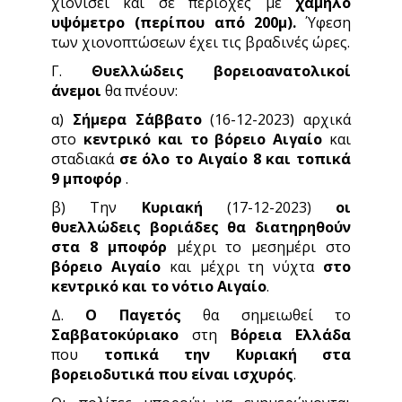
χιονίσει και σε περιοχές με
χαμηλό
υψόμετρο (περίπου από 200μ).
Ύφεση
των χιονοπτώσεων έχει τις βραδινές ώρες.
Γ.
Θυελλώδεις βορειοανατολικοί
άνεμοι
θα πνέουν:
α)
Σήμερα Σάββατο
(16-12-2023) αρχικά
στο
κεντρικό και το βόρειο Αιγαίο
και
σταδιακά
σε όλο το Αιγαίο 8 και τοπικά
9 μποφόρ
.
β) Την
Κυριακή
(17-12-2023)
οι
θυελλώδεις βοριάδες θα διατηρηθούν
στα 8 μποφόρ
μέχρι το μεσημέρι στο
βόρειο Αιγαίο
και μέχρι τη νύχτα
στο
κεντρικό και το νότιο Αιγαίο
.
Δ.
Ο Παγετός
θα σημειωθεί το
Σαββατοκύριακο
στη
Βόρεια Ελλάδα
που
τοπικά την Κυριακή στα
βορειοδυτικά που είναι ισχυρός
.