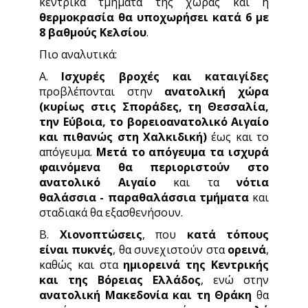
κεντρικά τμήματα της χώρας και η
θερμοκρασία θα υποχωρήσει κατά 6 με
8 βαθμούς Κελσίου
.
Πιο αναλυτικά:
Α.
Ισχυρές βροχές και καταιγίδες
προβλέπονται στην
ανατολική χώρα
(κυρίως στις Σποράδες, τη Θεσσαλία,
την Εύβοια, το βορειοανατολικό Αιγαίο
και πιθανώς στη Χαλκιδική)
έως και το
απόγευμα.
Μετά το απόγευμα τα ισχυρά
φαινόμενα θα περιοριστούν στο
ανατολικό Αιγαίο
και τα
νότια
θαλάσσια - παραθαλάσσια τμήματα
και
σταδιακά θα εξασθενήσουν.
Β.
Χιονοπτώσεις
, που
κατά τόπους
είναι πυκνές
, θα συνεχιστούν στα
ορεινά
,
καθώς και στα
ημιορεινά της Κεντρικής
και της Βόρειας Ελλάδος
, ενώ στην
ανατολική Μακεδονία και τη Θράκη
θα