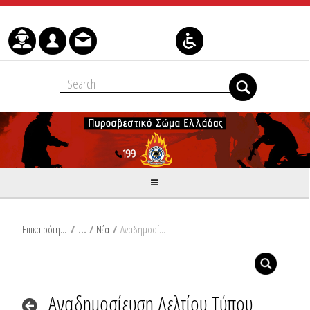
Skip to Content
Επικαιρότητα
/
Νέα
/
Αναδημοσίευση Δελτίου Τύπου Υπουργείου Κλιματικής Κρίσης και Πολιτικής Προστασίας: Νεότερα στοιχεία για την επιδείνωση του καιρού σήμερα και αύριο με βροχές και καταιγίδες, θυελλώδεις ανέμους, χιονοπτώσεις, πτώση της θερμοκρασίας και παγετό
Αναδημοσίευση Δελτίου Τύπου