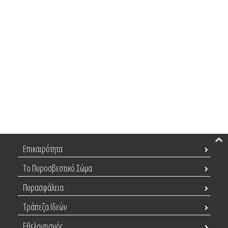
Επικαιρότητα
Το Πυροσβεστικό Σώμα
Πυρασφάλεια
Τράπεζα Ιδεών
Εθελοντισμός