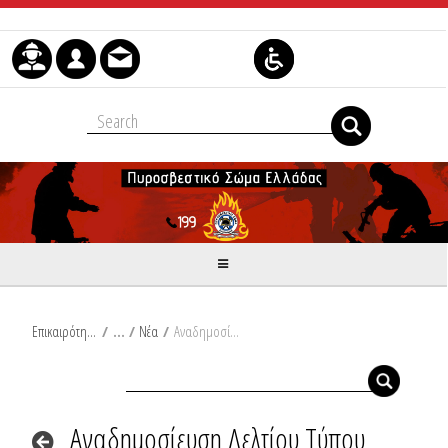
Skip to Content
Επικαιρότητα
/
Νέα
/
Αναδημοσίευση Δελτίου Τύπου Υπουργείου Κλιματικής Κρίσης και Πολιτικής Προστασίας: Πολύ υψηλές θερμοκρασίες προβλέπονται στην ανατολική κυρίως χώρα έως και αύριο Τετάρτη (09-07-25)- Ενίσχυση των ανέμων από το μεσημέρι της Τετάρτης
Αναδημοσίευση Δελτίου Τύπου