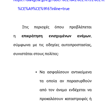
https://diavgeia.gov.gr/doc/%CE%A1%CE%931%
%CE%A9%CE%9F6?inline=true
Στις περιοχές όπου προβλέπεται
η
επικράτηση ενισχυμένων ανέμων
,
σύμφωνα με τις οδηγίες αυτοπροστασίας,
συνιστάται στους πολίτες:
Να ασφαλίσουν αντικείμενα
τα οποία αν παρασυρθούν
από τον άνεμο ενδέχεται να
προκαλέσουν καταστροφές ή