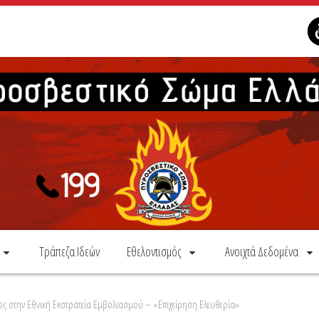
Τράπεζα Ιδεών
Εθελοντισμός
Ανοιχτά Δεδομένα
ς στην Εθνική Εκστρατεία Εμβολιασμού – «Επιχείρηση Ελευθερία»