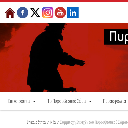
Skip to Content
Επικαιρότητα
Το Πυροσβεστικό Σώμα
Πυρασφάλεια
Επικαιρότητα
/
Νέα
/
Συμμετοχή Στελεχών του Πυροσβεστικού Σώματο