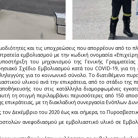
οδιότητες και τις υποχρεώσεις που απορρέουν από το πλ
στρατεία εμβολιασμού με την κωδική ονομασία «Επιχείρη
 υποστήριξη του μηχανισμού της Γενικής Γραμματεία
σιακό Σχέδιο Εμβολιασμού κατά του COVID-19, για τη 
ληλεγγύης για το κοινωνικό σύνολο. Το διατιθέμενο πυρ
αστικού υλικού ανά την επικράτεια, από τo στάδιο της 
 αποθήκευσής του στις κατάλληλα διαμορφωμένες εγκατ
α αυτή τη στιγμή περιλαμβάνει περισσότερες από 150 απ
ης επικράτειας, με τη διακλαδική συνεργασία Ενόπλων Δυ
ς τον Δεκέμβριο του 2020 έως και σήμερα, το Πυροσβεστι
οστολών ανεφοδιασμού με εμβολιαστικό υλικό σε Εμβολ