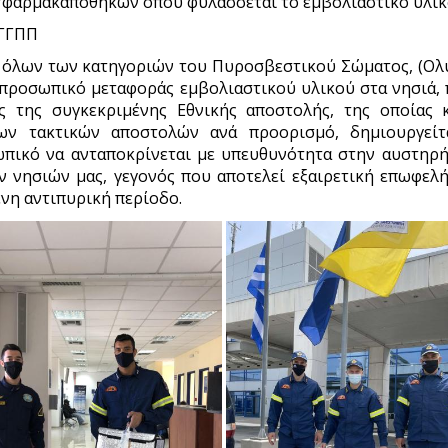
/φαρμακαποθηκών όπου φυλάσσεται το εμβολιαστικό υλι
 ΓΓΠΠ
ές όλων των κατηγοριών του Πυροσβεστικού Σώματος, (Ολυ
 προσωπικό μεταφοράς εμβολιαστικού υλικού στα νησιά,
ς της συγκεκριμένης Εθνικής αποστολής, της οποίας 
ν τακτικών αποστολών ανά προορισμό, δημιουργεί
πικό να ανταποκρίνεται με υπευθυνότητα στην αυστηρ
ν νησιών μας, γεγονός που αποτελεί εξαιρετική επωφελ
νη αντιπυρική περίοδο.