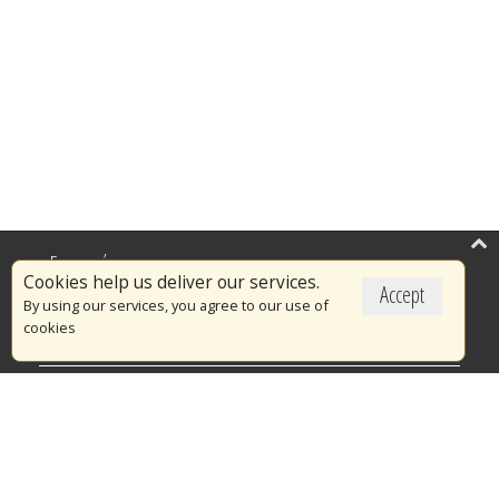
Επικαιρότητα
Cookies help us deliver our services.
Accept
Το Πυροσβεστικό Σώμα
By using our services, you agree to our use of
cookies
Πυρασφάλεια
Τράπεζα Ιδεών
Εθελοντισμός
Ανοιχτά Δεδομένα