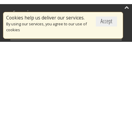
Επικαιρότητα
Cookies help us deliver our services.
Accept
Το Πυροσβεστικό Σώμα
By using our services, you agree to our use of
cookies
Πυρασφάλεια
Τράπεζα Ιδεών
Εθελοντισμός
Ανοιχτά Δεδομένα
Διαγωνισμοί
Ευρωπαϊκά & Αναπτυξιακά Προγράμματα