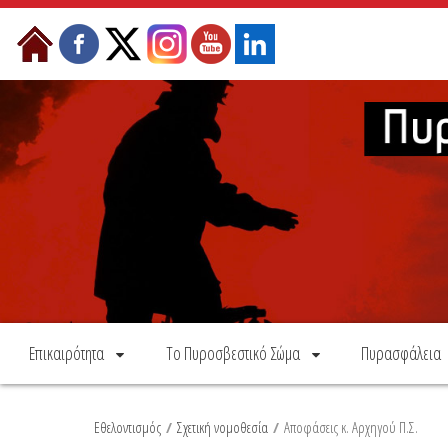
Skip to Content
Επικαιρότητα
Το Πυροσβεστικό Σώμα
Πυρασφάλεια
Εθελοντισμός
/
Σχετική νομοθεσία
/
Αποφάσεις κ. Αρχηγού Π.Σ.