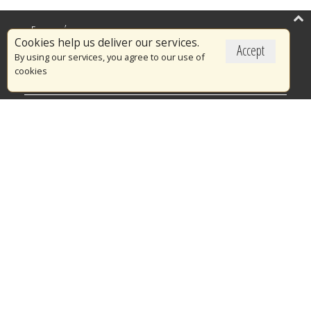
Επικαιρότητα
Cookies help us deliver our services.
Accept
Το Πυροσβεστικό Σώμα
By using our services, you agree to our use of
cookies
Πυρασφάλεια
Τράπεζα Ιδεών
Εθελοντισμός
Ανοιχτά Δεδομένα
Διαγωνισμοί
Ευρωπαϊκά & Αναπτυξιακά Προγράμματα