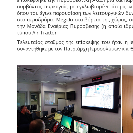
επισκέφθηκε την Πυροσβεστική Ακαδημία και παρ
συμβάντος πυρκαγιάς με εγκλωβισμένα άτομα, κα
όπου του έγινε παρουσίαση των λειτουργικών δυ
στο αεροδρόμιο Megido στα βόρεια της χώρας, ό
την Μονάδα Εναέριας Πυρόσβεσης (η οποία ιδρύ
τύπου Air Tractor.
Τελευταίος σταθμός της επίσκεψής του ήταν η Ι
συναντήθηκε με τον Πατριάρχη Ιεροσολύμων κ.κ. Θ