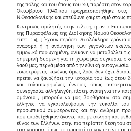
της πόλης και του έπους του ’40, παρέστη στον εο
Οκτωβρίου 1940,που πραγματοποιήθηκε στις ε
Ν.Θεσσαλονίκης και απεύθυνε χαιρετισμό στους π
Κεντρικός ομιλητής στην τελετή, ήταν ο Επιπυρ
της Πυρασφάλειας της Διοίκησης Νομού Θεσσαλον
είπε: . : «[…] Έχουν περάσει 76 ολόκληρα χρόνια 
αναφορά ή η ανάμνηση των γεγονότων εκείνων
εμμονικά παρωχημένη, ανίκανη να μεταβάλλει τι
σημερινή δυσμενή για τη χώρα μας συγκυρία, ο 
λαού μας, περνά μέσα από την εθνική αυτογνωσία. 
εσωστρέφεια, κανένας όμως λαός δεν έχει δικαίω
πρέπει να ξαναζήσει την ιστορία του έως ότου 
και ταλαιπωρημένες έννοιες όπως αυτοκριτικ
συνεργασία, αλληλεγγύη, πίστη, αγάπη για την πατ
ομόνοια , μπορούν να μας βοηθήσουν στα σημε
έλληνες, να εγκαταλείψουμε την ευκολία το
προσωπικού συμφέροντος και την ανώριμη προ
που αποδείχθηκαν άγονες, και με σκληρή και μεθ
έθνος των Ελλήνων στην πιο περίοπτη θέση του 
του κόσμου, όπως το οραματίστηκαν εκείνοι οι τ