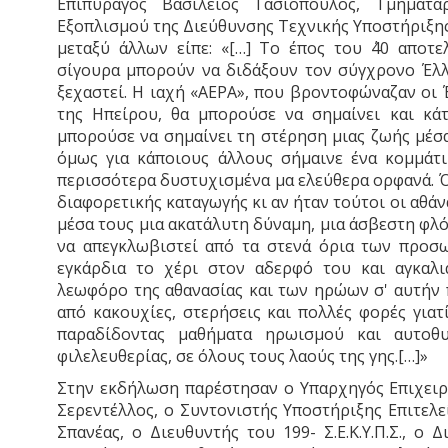
Επιπυραγός Βασίλειος Τασιόπουλος, Τμηματά
Εξοπλισμού της Διεύθυνσης Τεχνικής Υποστήριξης
μεταξύ άλλων είπε: «[…] Το έπος του ΄40 αποτ
σίγουρα μπορούν να διδάξουν τον σύγχρονο Έλλη
ξεχαστεί. Η ιαχή «ΑΕΡΑ», που βροντοφώναζαν οι
της Ηπείρου, θα μπορούσε να σημαίνει και κάτ
μπορούσε να σημαίνει τη στέρηση μιας ζωής μέσα
όμως για κάποιους άλλους σήμαινε ένα κομμάτι
περισσότερα δυστυχισμένα μα ελεύθερα ορφανά. Ότ
διαφορετικής καταγωγής κι αν ήταν τούτοι οι αθάν
μέσα τους μια ακατάλυτη δύναμη, μια άσβεστη φλ
να απεγκλωβιστεί από τα στενά όρια των προσω
εγκάρδια το χέρι στον αδερφό του και αγκαλ
λεωφόρο της αθανασίας και των ηρώων σ' αυτήν 
από κακουχίες, στερήσεις και πολλές φορές γιατί
παραδίδοντας μαθήματα ηρωισμού και αυτοθυ
φιλελευθερίας, σε όλους τους λαούς της γης.[…]»
Στην εκδήλωση παρέστησαν ο Υπαρχηγός Επιχειρ
Σερεντέλλος, ο Συντονιστής Υποστήριξης Επιτελ
Σπανέας, ο Διευθυντής του 199- Σ.Ε.Κ.Υ.Π.Σ., ο Δ