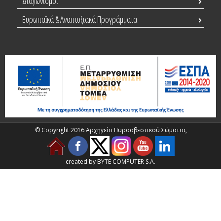
Διαγωνισμοί
Ευρωπαϊκά & Αναπτυξιακά Προγράμματα
© Copyright 2016 Αρχηγείο Πυροσβεστικού Σώματος
created by BYTE COMPUTER S.A.