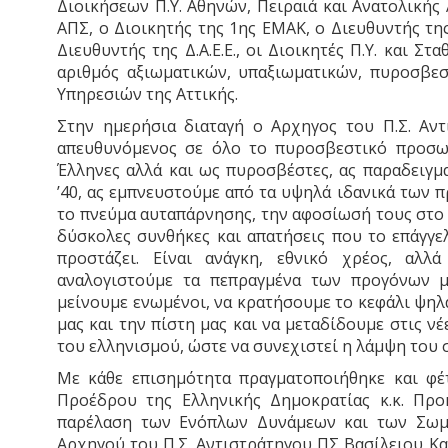
Διοικήσεων Π.Υ. Αθηνών, Πειραιά και Ανατολικής
ΑΠΣ, ο Διοικητής της 1ης ΕΜΑΚ, ο Διευθυντής της
Διευθυντής της Δ.Α.Ε.Ε., οι Διοικητές Π.Υ. και Σ
αριθμός αξιωματικών, υπαξιωματικών, πυροσβε
Υπηρεσιών της Αττικής.
Στην ημερήσια διαταγή ο Αρχηγος του Π.Σ. Αντ
απευθυνόμενος σε όλο το πυροσβεστικό προσωπι
Έλληνες αλλά και ως πυροσβέστες, ας παραδειγμ
’40, ας εμπνευστούμε από τα υψηλά ιδανικά των 
το πνεύμα αυταπάρνησης, την αφοσίωσή τους στο 
δύσκολες συνθήκες και απατήσεις που το επάγγε
προστάζει. Είναι ανάγκη, εθνικό χρέος, αλ
αναλογιστούμε τα πεπραγμένα των προγόνων μ
μείνουμε ενωμένοι, να κρατήσουμε το κεφάλι ψηλά
μας και την πίστη μας και να μεταδίδουμε στις νέ
του ελληνισμού, ώστε να συνεχιστεί η λάμψη του 
Με κάθε επισημότητα πραγματοποιήθηκε και φέ
Προέδρου της Ελληνικής Δημοκρατίας κ.κ. Πρ
παρέλαση των Ενόπλων Δυνάμεων και των Σωμά
Αρχηγού του Π.Σ. Αντιστράτηγου ΠΣ Βασίλειου Κα