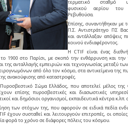
τερματικό σταθμό υγ
φυσικού αερίου του
Ρεβυθούσα.
Επίσης, συναντήθηκαν με 
Π.Σ. Αντιστράτηγο ΠΣ Βασ
και αντάλλαξαν απόψεις π
κοινού ενδιαφέροντος.
Η CTIF είναι ένας διεθνή
 το 1900 στο Παρίσι, με σκοπό την ενθάρρυνση και την
αι της ανταλλαγής εμπειριών και τεχνογνωσίας μεταξύ τ
ειρογνωμόνων από όλο τον κόσμο, στα αντικείμενα της π
της ανακούφισης από καταστροφές.
 Πυροσβεστικό Σώμα Ελλάδος, που αποτελεί μέλος της C
έχουν επίσης πυροσβεστικές και διασωστικές υπηρεσί
ικοί και δημόσιοι οργανισμοί, εκπαιδευτικά κέντρα κ.λπ. 
ίηση των στόχων της, που αφορούν σε ειδικά πεδία ενδ
TIF έχουν συσταθεί και λειτουργούν επιτροπές, οι οποίε
ία φορά το χρόνο σε διάφορες πόλεις του κόσμου.