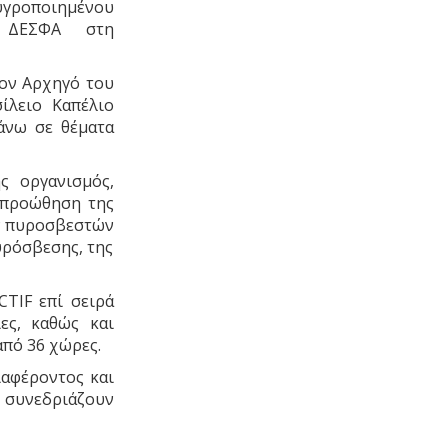
ροποιημένου
 ΔΕΣΦΑ στη
τον Αρχηγό του
ίλειο Καπέλιο
άνω σε θέματα
ς οργανισμός,
 προώθηση της
ων πυροσβεστών
υρόσβεσης, της
TIF επί σειρά
ες, καθώς και
από 36 χώρες.
ιαφέροντος και
ς συνεδριάζουν