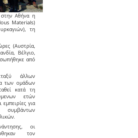
 στην Αθήνα η
us Materials)
υρκαγιών), τη
ρες (Αυστρία,
ανδία, Βέλγιο,
ροσωπήθηκε από
εταξύ άλλων
τα των ομάδων
ταθεί κατά τη
ύμενων ετών
 εμπειρίες για
 συμβάντων
λικών.
άντησης, οι
έφθηκαν τον