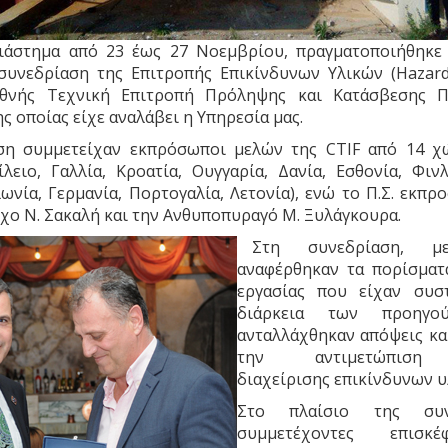
ιάστημα από 23 έως 27 Νοεμβρίου, πραγματοποιήθηκε
συνεδρίαση της Επιτροπής Επικίνδυνων Υλικών (Hazardo
εθνής Τεχνική Επιτροπή Πρόληψης και Κατάσβεσης Π
ς οποίας είχε αναλάβει η Υπηρεσία μας.
ση συμμετείχαν εκπρόσωποι μελών της CTIF από 14 χώ
ειο, Γαλλία, Κροατία, Ουγγαρία, Δανία, Εσθονία, Φινλ
ωνία, Γερμανία, Πορτογαλία, Λετονία), ενώ το Π.Σ. εκπ
χο Ν. Σακαλή και την Ανθυποπυραγό Μ. Ξυλάγκουρα.
Στη συνεδρίαση, μ
αναφέρθηκαν τα πορίσμα
εργασίας που είχαν συσ
διάρκεια των προηγο
ανταλλάχθηκαν απόψεις και
την αντιμετώπιση
διαχείρισης επικίνδυνων υ
Στο πλαίσιο της συν
συμμετέχοντες επισκ