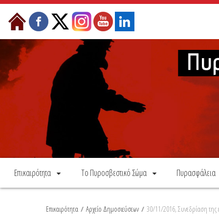
Skip to Content
Επικαιρότητα
Το Πυροσβεστικό Σώμα
Πυρασφάλεια
Επικαιρότητα
/
Αρχείο Δημοσιεύσεων
/
30/11/2016, Συνεδρίαση της ε