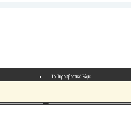
Το Πυροσβεστικό Σώμα
Τράπεζα Ιδεών
Ανοιχτά Δεδομένα
Ευρωπαϊκά & Αναπτυξιακά Προγράμματα