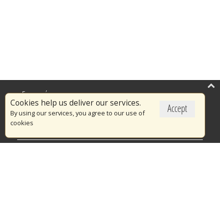
Επικαιρότητα
Cookies help us deliver our services.
Accept
Το Πυροσβεστικό Σώμα
By using our services, you agree to our use of
cookies
Πυρασφάλεια
Τράπεζα Ιδεών
Εθελοντισμός
Ανοιχτά Δεδομένα
Διαγωνισμοί