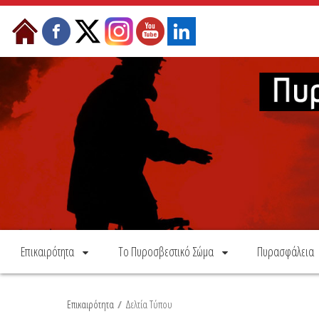
Skip to Content
Επικαιρότητα
Το Πυροσβεστικό Σώμα
Πυρασφάλεια
Επικαιρότητα
/
Δελτία Τύπου