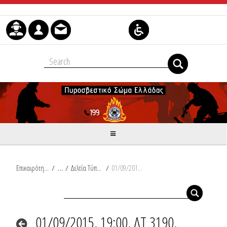
Skip to Content
Επικαιρότητα
/
Δελτία Τύπου
/
01/09/2015, 19:00, ΔΤ 3190, Σύλληψη ατόμων για πυρκαγιές που εκδηλώθηκαν στο νησί της Κεφαλονιάς.
01/09/2015, 19:00, ΔΤ 3190,