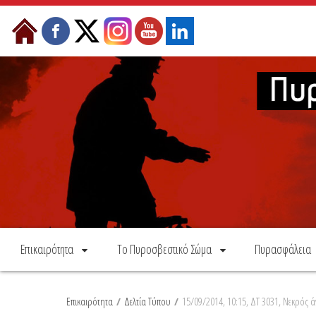
Skip to Content
Επικαιρότητα
Το Πυροσβεστικό Σώμα
Πυρασφάλεια
Επικαιρότητα
/
Δελτία Τύπου
/
15/09/2014, 10:15, ΔΤ 3031, Νεκρό