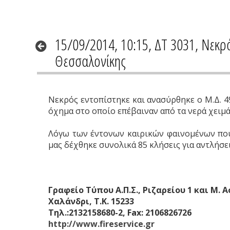
15/09/2014, 10:15, ΔΤ 3031, Νεκ
Θεσσαλονίκης
Νεκρός εντοπίστηκε και ανασύρθηκε ο Μ.Δ. 49
όχημα στο οποίο επέβαιναν από τα νερά χει
Λόγω των έντονων καιρικών φαινομένων που 
μας δέχθηκε συνολικά 85 κλήσεις για αντλήσε
Γραφείο Τύπου Α.Π.Σ., Ριζαρείου 1 και Μ. 
Χαλάνδρι, Τ.Κ. 15233
Τηλ.:2132158680-2, Fax: 2106826726
http://www.fireservice.gr