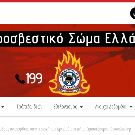
Τράπεζα Ιδεών
Εθελοντισμός
Ανοιχτά Δεδομένα
ς άνδρας ανασύρθηκε στην περιοχή του Δρυμού στο Δήμο Ωραιοκάστρου Θεσσαλονίκης