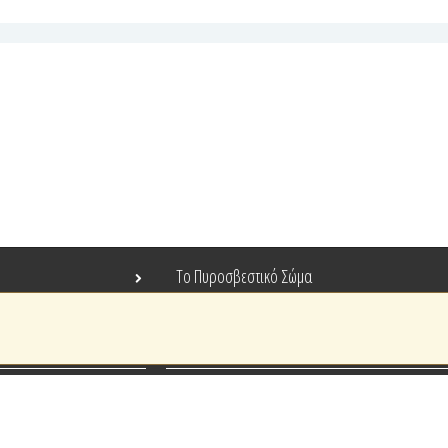
Το Πυροσβεστικό Σώμα
Τράπεζα Ιδεών
Ανοιχτά Δεδομένα
Ευρωπαϊκά & Αναπτυξιακά Προγράμματα