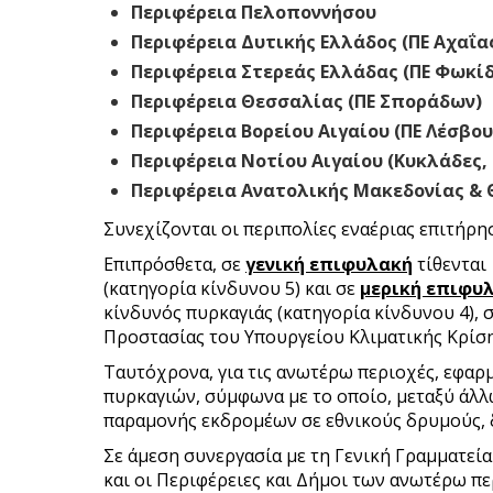
Περιφέρεια Πελοποννήσου
Περιφέρεια Δυτικής Ελλάδος (ΠΕ Αχαΐα
Περιφέρεια Στερεάς Ελλάδας (ΠΕ Φωκίδ
Περιφέρεια Θεσσαλίας (ΠΕ Σποράδων)
Περιφέρεια Βορείου Αιγαίου (ΠΕ Λέσβου,
Περιφέρεια Νοτίου Αιγαίου (Κυκλάδες,
Περιφέρεια Ανατολικής Μακεδονίας & 
Συνεχίζονται οι περιπολίες εναέριας επιτήρη
Επιπρόσθετα, σε
γενική επιφυλακή
τίθενται
(κατηγορία κίνδυνου 5) και σε
μερική επιφυ
κίνδυνός πυρκαγιάς (κατηγορία κίνδυνου 4),
Προστασίας του Υπουργείου Κλιματικής Κρίση
Ταυτόχρονα, για τις ανωτέρω περιοχές, εφαρ
πυρκαγιών, σύμφωνα με το οποίο, μεταξύ άλ
παραμονής εκδρομέων σε εθνικούς δρυμούς, δ
Σε άμεση συνεργασία με τη Γενική Γραμματεί
και οι Περιφέρειες και Δήμοι των ανωτέρω π