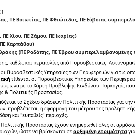
ς)
ας, ΠΕ Βοιωτίας, ΠΕ Φθιώτιδας, ΠΕ Εύβοιας συμπεριλ
 ΠΕ Χίου, ΠΕ Σάμου, ΠΕ Ικαρίας)
 ΠΕ Καρπάθου)
Θράκης (ΠΕ Ροδόπης, ΠΕ Έβρου συμπεριλαμβανομένης 
σης, καθώς και περιπολίες από Πυροσβεστικές, Αστυνομικέ
 οι Πυροσβεστικές Υπηρεσίες των Περιφερειών για τις οπ
λακή
τίθενται οι Πυροσβεστικές Υπηρεσίες των Περιφερει
 σύμφωνα με το Χάρτη Πρόβλεψης Κινδύνου Πυρκαγιάς που 
ς & Πολιτικής Προστασίας.
μόζεται το Σχέδιο δράσεων Πολιτικής Προστασίας για τη
λων, προβλέπεται, η εφαρμογή του μέτρου της προληπτική
άση και "ευπαθείς" περιοχές.
α Πολιτικής Προστασίας έχουν ενημερωθεί όλες οι αρμόδι
εριοχών, ώστε να βρίσκονται σε
αυξημένη ετοιμότητα
για