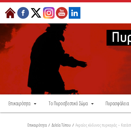
Skip to Content
Επικαιρότητα
Το Πυροσβεστικό Σώμα
Πυρασφάλεια
Επικαιρότητα
/
Δελτία Τύπου
/
Ακραίος κίνδυνος πυρκαγιάς – Κατάσ