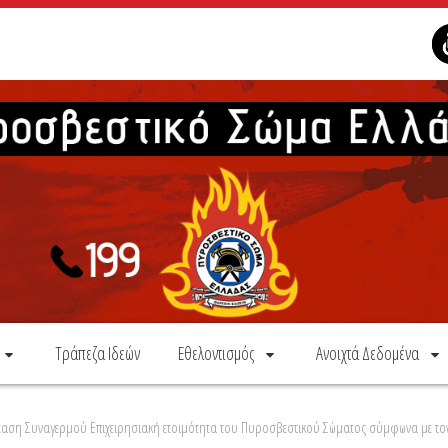
Τράπεζα Ιδεών
Εθελοντισμός
Ανοιχτά Δεδομένα
ταση Συναγερμού Επιχειρησιακή ετοιμότητα του Πυροσβεστικού Σώματος σύμφωνα με τον 