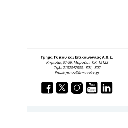
Τμήμα Τύπου και Επικοινωνίας Α.Π.Σ.
Κηφισίας 37-39, Μαρούσι, Τ.Κ. 15123
Τηλ.: 2132047800, -801, -802
Email: press@fireservice.gr