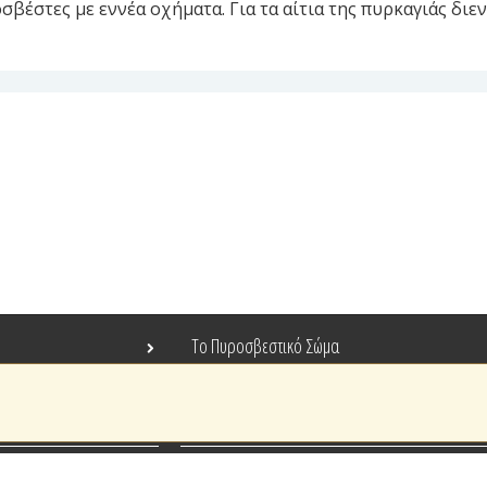
έστες με εννέα οχήματα. Για τα αίτια της πυρκαγιάς διεν
Το Πυροσβεστικό Σώμα
Τράπεζα Ιδεών
Ανοιχτά Δεδομένα
Ευρωπαϊκά & Αναπτυξιακά Προγράμματα