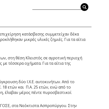
ν επιχείρηση κατάσβεσης συμμετείχαν δέκα
κλήθηκαν μικρές υλικές ζημιές. Για τα αίτια
των, στη θέση Κλειστός σε αγροτική περιοχή
ε τέσσερα οχήματα. Για τα αίτια της
γκρουση δύο Ι.Χ.Ε. αυτοκινήτων. Από το
18 ετών και Π.Α. 25 ετών, ενώ από το
ση, έλαβαν μέρος πέντε πυροσβεστικοί
ΡΓΟΣΕ, στα Νεόκτιστα Ασπροπύργου. Στην