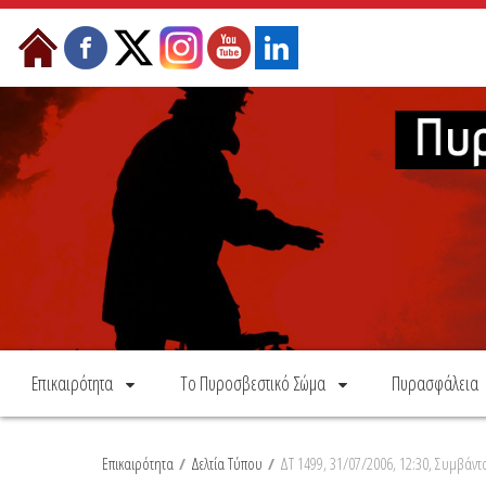
Skip to Content
Επικαιρότητα
Το Πυροσβεστικό Σώμα
Πυρασφάλεια
Επικαιρότητα
/
Δελτία Τύπου
/
ΔΤ 1499, 31/07/2006, 12:30, Συμβάντ