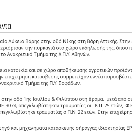
άντα
ιαίο Λύκειο Βάρης στην οδό Νίκης στη Βάρη Αττικής. Στη
εριόρισαν την πυρκαγιά στο χώρο εκδήλωσής της, όπου προ
 το Ανακριτικό Τμήμα της Δ.Π.Υ. Αθηνών.
γεια κατοικία και σε χώρο αποθήκευσης αγροτικών προϊόν
 επιχείρηση κατάσβεσης συμμετείχαν εννέα πυροσβέστες μ
Ανακριτικό Τμήμα της Π.Υ. Σοφάδων.
 στην οδό 1ης Ιουλίου & Φιλίππου στη Δράμα, μετά από σύ
3074, απεγκλωβίστηκαν τραυματίες οι: Κ.Π. 25 ετών, Φ.Ε. 
πεγκλωβίστηκε τραυματίας ο Π.Ν. 22 ετών. Στην επιχείρη
ρτηγό και μηχανήματα κατασκευής σήραγγας ιδιοκτησίας Ε